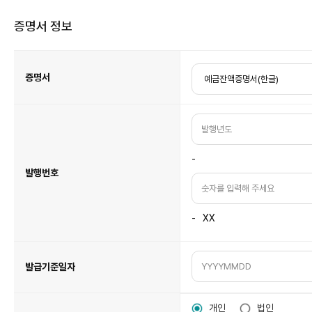
증명서 정보
증
명
서
정
증명서
보
표
입
니
다.
-
발행번호
-
XX
발급기준일자
개인
법인