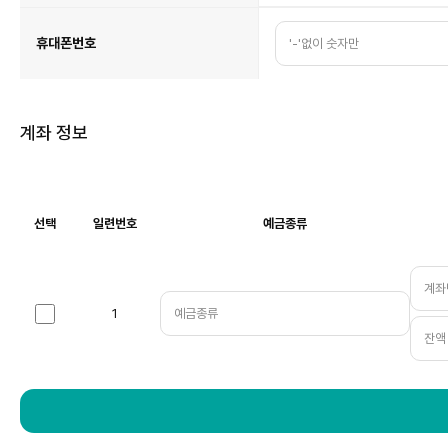
휴대폰번호
계좌 정보
선택
일련번호
예금종류
계
좌
정
보
표
1행
1
입
선
니
택
다.