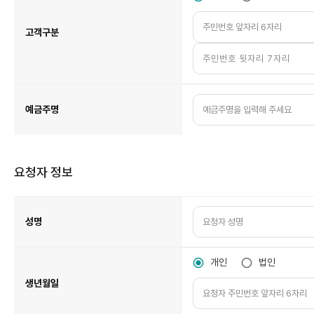
고객구분
예금주명
요청자 정보
요
청
자
정
성명
보
표
입
니
다.
개인
법인
생년월일